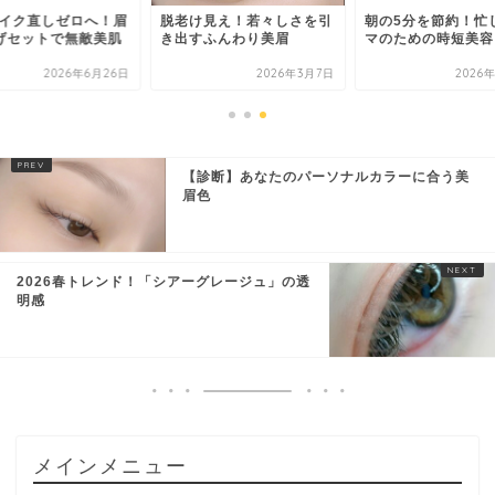
イク直しゼロへ！眉
脱老け見え！若々しさを引
朝の5分を節約！忙
げセットで無敵美肌
き出すふんわり美眉
マのための時短美容
2026年6月26日
2026年3月7日
2026
【診断】あなたのパーソナルカラーに合う美
眉色
2026春トレンド！「シアーグレージュ」の透
明感
メインメニュー