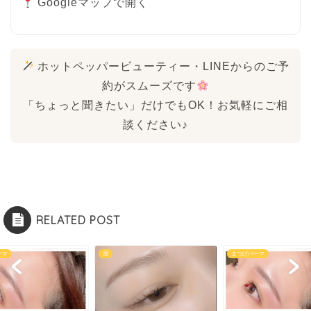
Googleマップで開く
ホットペッパービューティー・LINEからのご予
約がスムーズです
「ちょっと聞きたい」だけでもOK！お気軽にご相
談ください♪
RELATED POST
ーマ
眉
まつげパーマ