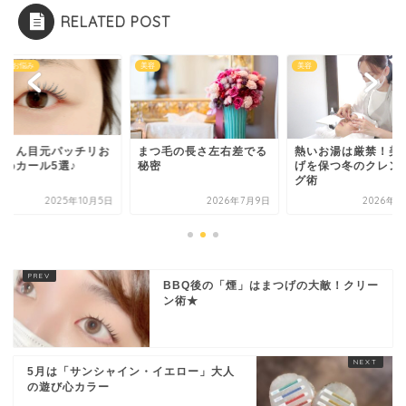
RELATED POST
美容
まつげのお悩み
つ毛の長さ左右差でる
熱いお湯は厳禁！美まつ
一重さん目元パッチ
密
げを保つ冬のクレンジン
すすめカール5選♪
グ術
2026年7月9日
2026年2月3日
2025年1
BBQ後の「煙」はまつげの大敵！クリー
ン術★
5月は「サンシャイン・イエロー」大人
の遊び心カラー