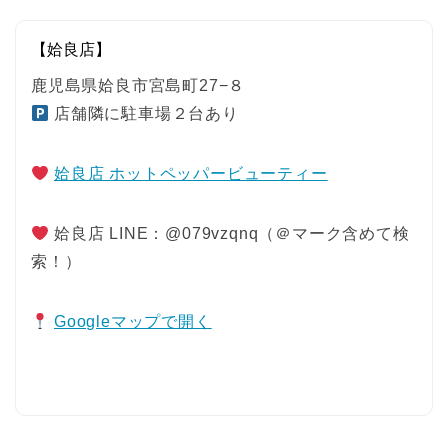
【姶良店】
鹿児島県姶良市宮島町27−８
店舗隣に駐車場２台あり
姶良店 ホットペッパービューティー
姶良店 LINE：@079vzqnq（＠マーク含めて検
索！）
Googleマップで開く