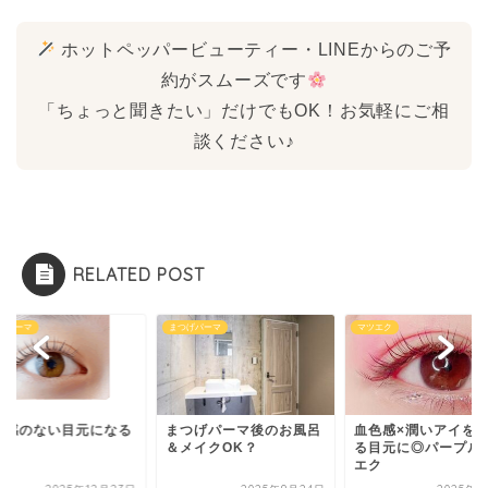
ホットペッパービューティー・LINEからのご予
約がスムーズです
「ちょっと聞きたい」だけでもOK！お気軽にご相
談ください♪
RELATED POST
げパーマ
まつげパーマ
マツエク
労感のない目元になる
まつげパーマ後のお風呂
血色感×潤いアイを
法
＆メイクOK？
る目元に◎パープル
エク