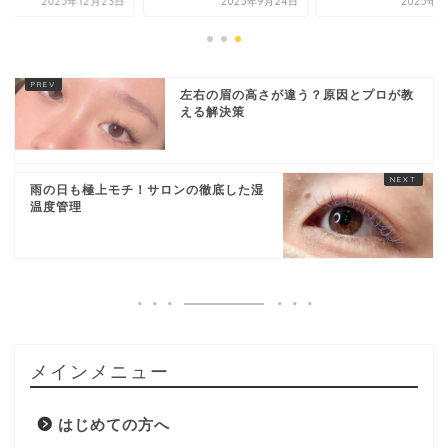
2025年12月23日
2025年9月24日
2025年8
左右の眉の高さが違う？原因とプロが教
える解決策
雨の日も極上モチ！サロンの徹底した湿
温度管理
メインメニュー
はじめての方へ