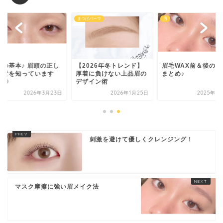
まつげパーマ
眉
眉の基本♪ 眉頭の正し
【2026年冬トレンド】
眉毛WAX前＆後の注
位置を知っています
厚着に負けない上品眉の
まとめ♪
？◎
デザイン術
2026年3月23日
2026年1月25日
2025年9
刺激を避けて優しくクレンジング！
マスク摩擦に強い眉メイク法