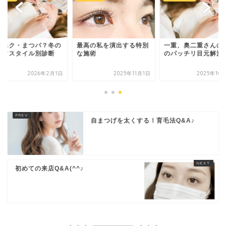
ツエク・まつパ？冬の
最高の私を演出する特別
一重、奥二重さんの
イフスタイル別診断
な施術
のパッチリ目元解決
2026年2月1日
2025年11月1日
2025年10
自まつげを太くする！育毛法Q&A♪
初めての来店Q&A(^^♪