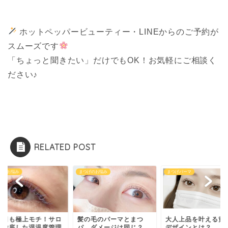
ホットペッパービューティー・LINEからのご予約が
スムーズです
「ちょっと聞きたい」だけでもOK！お気軽にご相談く
ださい♪
RELATED POST
げのお悩み
まつげのお悩み
まつげパーマ
の日も極上モチ！サロ
髪の毛のパーマとまつ
大人上品を叶える黄
の徹底した湿温度管理
パ、ダメージは同じ？
デザインとは？